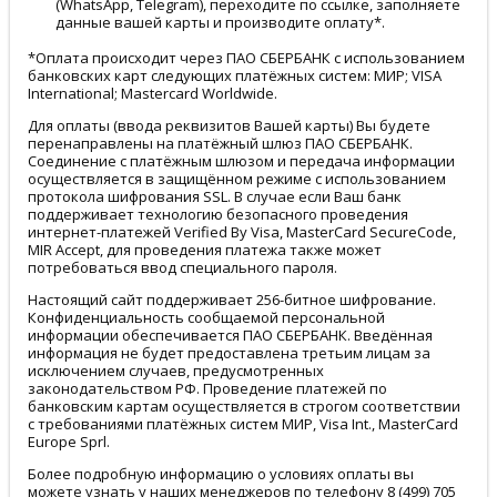
(WhatsApp, Telegram), переходите по ссылке, заполняете
данные вашей карты и производите оплату*.
*Оплата происходит через ПАО СБЕРБАНК с использованием
банковских карт следующих платёжных систем: МИР; VISA
International; Mastercard Worldwide.
Для оплаты (ввода реквизитов Вашей карты) Вы будете
перенаправлены на платёжный шлюз ПАО СБЕРБАНК.
Соединение с платёжным шлюзом и передача информации
осуществляется в защищённом режиме с использованием
протокола шифрования SSL. В случае если Ваш банк
поддерживает технологию безопасного проведения
интернет-платежей Verified By Visa, MasterCard SecureCode,
MIR Accept, для проведения платежа также может
потребоваться ввод специального пароля.
Настоящий сайт поддерживает 256-битное шифрование.
Конфиденциальность сообщаемой персональной
информации обеспечивается ПАО СБЕРБАНК. Введённая
информация не будет предоставлена третьим лицам за
исключением случаев, предусмотренных
законодательством РФ. Проведение платежей по
банковским картам осуществляется в строгом соответствии
с требованиями платёжных систем МИР, Visa Int., MasterCard
Europe Sprl.
Более подробную информацию о условиях оплаты вы
можете узнать у наших менеджеров по телефону 8 (499) 705