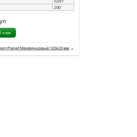
0,031
200
уп
1 клик
een Planet Межвенцовый 120x20 мм
→