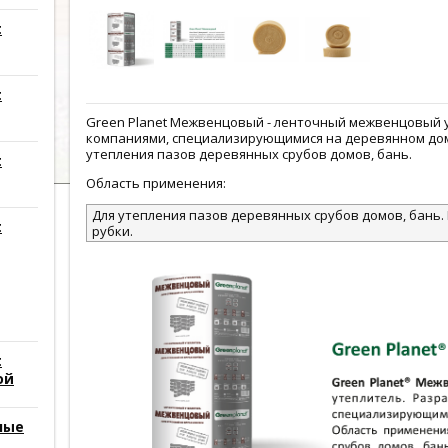
t
t
Green Planet Межвенцовый - ленточный межвенцовый у
компаниями, специализирующимися на деревянном до
утепления пазов деревянных срубов домов, бань.
t
Область применения:
Для утепления пазов деревянных срубов домов, бань
t
рубки.
t
ой
ные