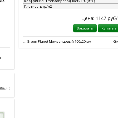
ых
Коэффициент теплопроводности Вт/(м*С)
Плотность гр/м2
Цена:
1147
руб/
Заказать
Купить в 
←
Green Planet Межвенцовый 100x20 мм
Gr
а
ывы
(0)