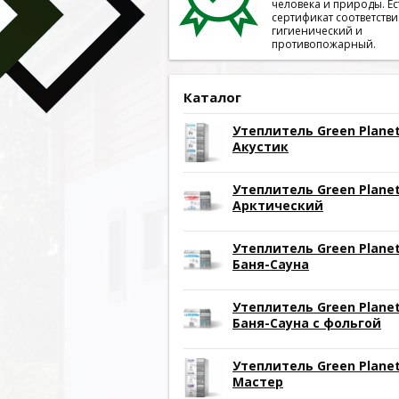
человека и природы. Ес
сертификат соответстви
гигиенический и
противопожарный.
Каталог
Утеплитель Green Plane
Акустик
Утеплитель Green Plane
Арктический
Утеплитель Green Plane
Баня-Сауна
Утеплитель Green Plane
Баня-Сауна с фольгой
Утеплитель Green Plane
Мастер