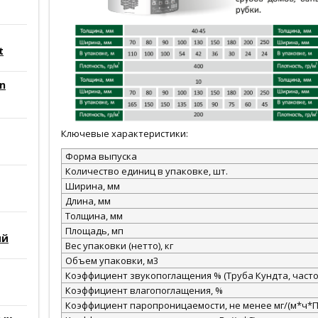
t
n
Ключевые характеристики:
Форма выпуска
Количество единиц в упаковке, шт.
Ширина, мм
Длина, мм
Толщина, мм
Площадь, мп
ий
Вес упаковки (нетто), кг
Объем упаковки, м3
Коэффициент звукопоглащения % (Труба Кундта, частот
Коэффициент влагопоглащения, %
Коэффициент паропроницаемости, не менее мг/(м*ч*П