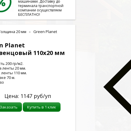
машинами. Доставку до
терминала транспортной
компании осуществляем
БЕСПЛАТНО!
Толщина 20 мм
Green Planet
n Planet
венцовый 110x20 мм
ть 200 гр/м2.
 ленты 20 мм.
ленты 110 мм.
ке 70 м.
аз
Цена:
1147
руб/уп
Заказать
Купить в 1 клик