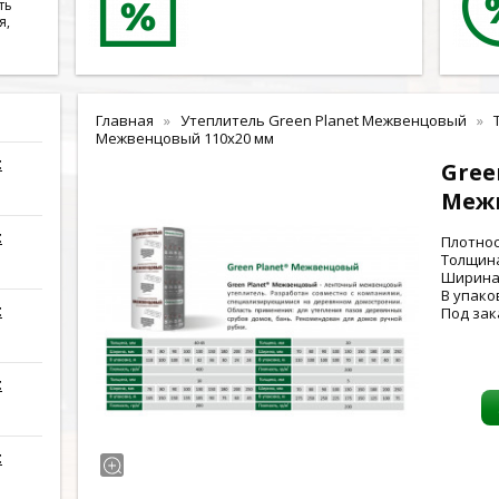
ть
я,
Главная
Утеплитель Green Planet Межвенцовый
Межвенцовый 110x20 мм
t
Gree
Меж
t
Плотнос
Толщина
Ширина 
В упаков
t
Под зак
t
t