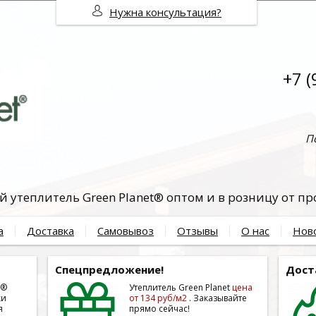
Нужна консультация?
+7 (
П
 утеплитель Green Planet® оптом и в розницу от п
а
Доставка
Самовывоз
Отзывы
О нас
Нов
Спецпредложение!
Дост
t®
Утеплитель Green Planet
цена
ки
от 134 руб/м2
. Заказывайте
я
прямо сейчас!