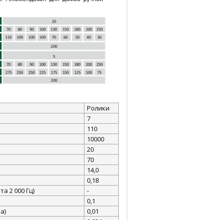
Ролики
7
110
10000
20
70
14,0
0,18
а 2 000 Гц)
-
0,1
а)
0,01