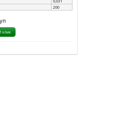
0,031
200
уп
1 клик