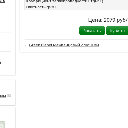
ых
Коэффициент теплопроводности Вт/(м*С)
Плотность гр/м2
Цена:
2079
руб/
Заказать
Купить в 
←
Green Planet Межвенцовый 270x10 мм
а
ывы
(0)