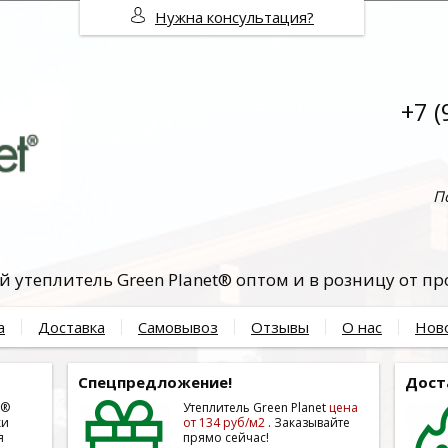
Нужна консультация?
+7 (
П
 утеплитель Green Planet® оптом и в розницу от п
а
Доставка
Самовывоз
Отзывы
О нас
Нов
Спецпредложение!
Дост
t®
Утеплитель Green Planet
цена
ки
от 134 руб/м2
. Заказывайте
я
прямо сейчас!