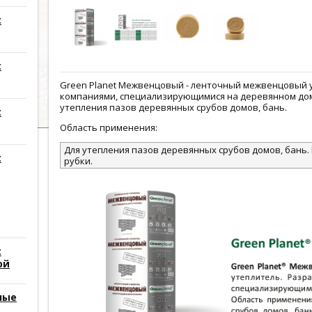
t
t
Green Planet Межвенцовый - ленточный межвенцовый у
компаниями, специализирующимися на деревянном до
утепления пазов деревянных срубов домов, бань.
t
Область применения:
Для утепления пазов деревянных срубов домов, бань
t
рубки.
t
ой
ные