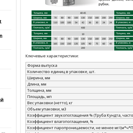
t
n
Ключевые характеристики:
Форма выпуска
Количество единиц в упаковке, шт.
Ширина, мм
Длина, мм
Толщина, мм
Площадь, мп
ий
Вес упаковки (нетто), кг
Объем упаковки, м3
Коэффициент звукопоглащения % (Труба Кундта, частот
Коэффициент влагопоглащения, %
Коэффициент паропроницаемости, не менее мг/(м*ч*П