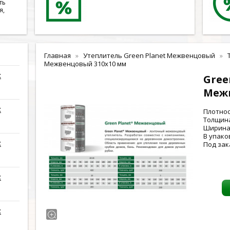
ть
я,
Главная
Утеплитель Green Planet Межвенцовый
Межвенцовый 310x10 мм
t
Gree
Меж
t
Плотнос
Толщина
Ширина 
В упаков
t
Под зак
t
t