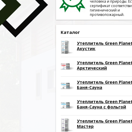
человека и природы. Ес
сертификат соответстви
гигиенический и
противопожарный.
Каталог
Утеплитель Green Plane
Акустик
Утеплитель Green Plane
Арктический
Утеплитель Green Plane
Баня-Сауна
Утеплитель Green Plane
Баня-Сауна с фольгой
Утеплитель Green Plane
Мастер