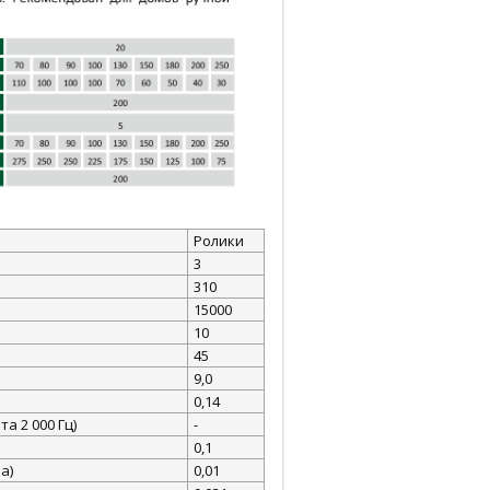
Ролики
3
310
15000
10
45
9,0
0,14
а 2 000 Гц)
-
0,1
а)
0,01